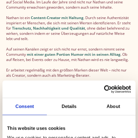
auf Social Media. Im Laufe der Jahre sind nicht nur Nathan und seine
Community erwachsen geworden, sondern auch seine Inhalte.
Nathan ist ein
Content-Creator mit Haltung
. Durch seine Authentizität
inspiriert er Menschen, die sich mit seinen Werten identifizieren. Er steht
für
Tierschutz, Nachhaltigkeit und Qualität
, ohne dabei belehrend zu
wirken, sondern indem er seine Überzeugungen auf natürliche Weise
lebt und teilt.
Auf seinen Kanälen zeigt er sich nicht nur ernst, sondern nimmt seine
Community
mit einer guten Portion Humor mit in seinen Alltag
. Ob
auf Reisen, bei Events oder zu Hause, mit Nathan wird es nie langweilig.
Er arbeitet regelmäßig mit den größten Marken dieser Welt – nicht nur
als Creator, sondern auch als Marketing-Berater.
Darüber hinaus ist Nathan mehr als nur Creator. Als
Schauspieler &
Moderator wirkte er bereits in sechs Serien mit insgesamt 17
Staffeln sowie in zwei Kinofilmen
mit und überzeugte auch hier mit
seiner Vielseitigkeit.
Consent
Details
About
This website uses cookies
We use cookies to personalise content and ads, to