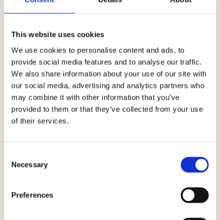
This website uses cookies
Wir beobachten häufig, dass die Zusammenarbeit
von Managements und Kund:innen sehr zahlen- und
We use cookies to personalise content and ads, to
erfolgsgeprägt ist und der Fokus auf den
provide social media features and to analyse our traffic.
Kernaspekt des Brandfits
schnell verloren geht. So
We also share information about your use of our site with
erhalten wir häufig Briefings und inhaltliche
our social media, advertising and analytics partners who
Vorgaben, die sehr unauthentisch sind, sehr
may combine it with other information that you’ve
abverkaufsorientiert scheinen und wenig Spielraum
provided to them or that they’ve collected from your use
für
innovative und kreative Umsetzungsideen
of their services.
lassen.
Andersrum geschieht es nicht selten, dass
Consent
Managements bei dem Pitch ihrer Künstler:innen an
Necessary
Selection
Brands den
Fokus auf den Inhaltlichen Fit und die
passgenaue Zielgruppe
verlieren.
Preferences
Wir haben es uns zum Ziel gesetzt, Brand-
Partnerships mit der notwendigen Transparenz und