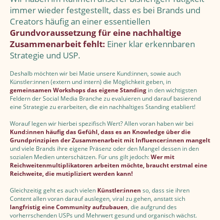
immer wieder festgestellt, dass es bei Brands und
Creators häufig an einer essentiellen
Grundvoraussetzung für eine nachhaltige
Zusammenarbeit fehlt:
Einer klar erkennbaren
Strategie und USP.
Deshalb möchten wir bei Matie unsere Kund:innen, sowie auch
Künstler:innen (extern und intern) die Möglichkeit geben, in
gemeinsamen Workshops das eigene Standing
in den wichtigsten
Feldern der Social Media Branche zu evaluieren und darauf basierend
eine Strategie zu erarbeiten, die ein nachhaltiges Standing etabliert!
Worauf legen wir hierbei spezifisch Wert? Allen voran haben wir bei
Kund:innen häufig das Gefühl, dass es an Knowledge über die
Grundprinzipien der Zusammenarbeit mit Influencer:innen mangelt
und viele Brands ihre eigene Präsenz oder den Mangel dessen in den
sozialen Medien unterschätzen. Für uns gilt jedoch:
Wer mit
Reichweitenmultiplikatoren arbeiten möchte, braucht erstmal eine
Reichweite, die mutipliziert werden kann!
Gleichzeitig geht es auch vielen
Künstler:innen
so, dass sie ihren
Content allen voran darauf auslegen, viral zu gehen, anstatt sich
langfristig eine Community aufzubauen
, die aufgrund des
vorherrschenden USPs und Mehrwert gesund und organisch wächst.