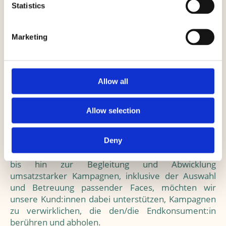
Statistics
einem Auge auf ein beidseitig perfekt abgestimmtes
Konzept anzugehen, um langfristig sinnstiftende
Partnerschaften zu kreieren.
Marketing
Dazu gehört es auch, dass wir Kund:innen eine Hand
reichen, die ggf.
noch keinen Fuß im Markt
gefasst haben
und hinsichtlich der Umsetzung von
Allow all
Influencerkampagnen unerfahren sind.
Diesbezüglich ist es uns ein Anliegen,
unerfahrene
Allow selection
Unternehmer:innen in das Business einzuführen
und ihnen die wichtigsten Know-Hows
mithilfe
individueller Beratungsgespräche
an die Hand zu
Deny
geben. Von der Konzeption, Planung und Gestaltung
bis hin zur Begleitung und Abwicklung
umsatzstarker Kampagnen, inklusive der Auswahl
und Betreuung passender Faces, möchten wir
unsere Kund:innen dabei unterstützen, Kampagnen
zu verwirklichen, die den/die Endkonsument:in
berühren und abholen.